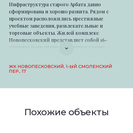
Инфраструктура старого Арбата давно
сформирована и хорошо развита. Рядом с
проектом расположились престижные
учебные заведения, развлекательные и
торговые объекты. Жилой комплекс
Новопесковский представляет собой 16-
этажное монолитно-кирпичное здание.
Первые три этажа нежилые. Здесь находится
салон красоты, солярий, игровая, бильярдная.
ЖК НОВОПЕСКОВСКИЙ, 1-ЫЙ СМОЛЕНСКИЙ
Во дворе обустроена огороженная детская
ПЕР., 17
площадка. Для автовладельцев предусмотрен
трехуровневый паркинг, рассчитанный на 119
машиномест, с автомойкой. Также есть
наземная гостевая парковка. Территория
комплекса находится под круглосуточной
Похожие объекты
охраной, ведется видеонаблюдение.
Главными преимуществами этого объекта
недвижимости можно отметить удачное