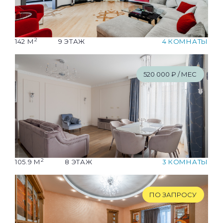
2
142 М
9 ЭТАЖ
4 КОМНАТЫ
520
'
000 ₽ / МЕС
2
105.9 М
8 ЭТАЖ
3 КОМНАТЫ
ПО ЗАПРОСУ