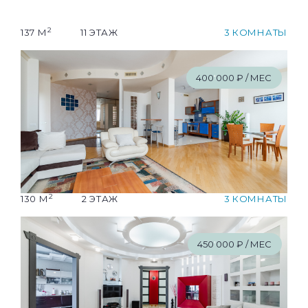
2
137 М
11 ЭТАЖ
3 КОМНАТЫ
400
'
000 ₽ / МЕС
2
130 М
2 ЭТАЖ
3 КОМНАТЫ
450
'
000 ₽ / МЕС